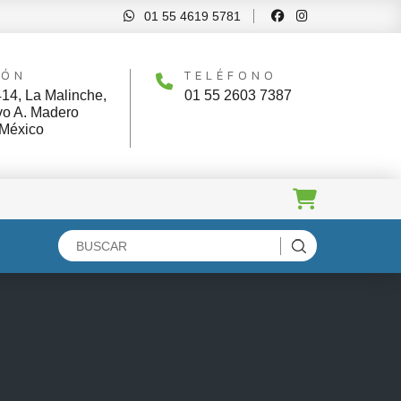
01 55 4619 5781
IÓN
TELÉFONO
414, La Malinche,
01 55 2603 7387
vo A. Madero
 México