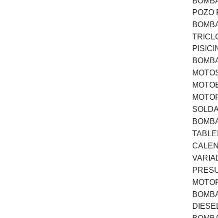
BOMBA
POZO
BOMBA
TRICL
PISICI
BOMBA
MOTOS
MOTOB
MOTOR
SOLD
BOMBA
TABL
CALEN
VARI
PRESU
MOTO
BOMBA
DIESE