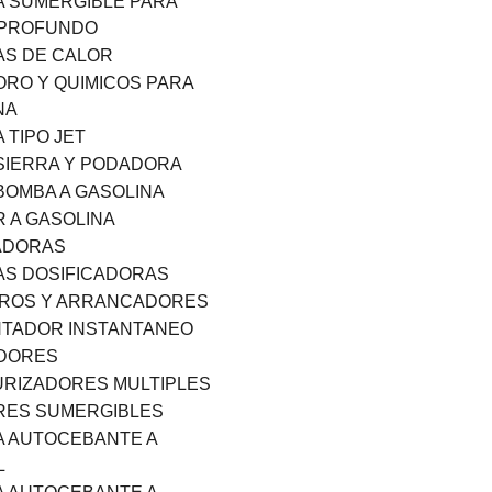
 SUMERGIBLE PARA
 PROFUNDO
S DE CALOR
ORO Y QUIMICOS PARA
NA
 TIPO JET
IERRA Y PODADORA
OMBA A GASOLINA
 A GASOLINA
ADORAS
S DOSIFICADORAS
EROS Y ARRANCADORES
TADOR INSTANTANEO
ADORES
RIZADORES MULTIPLES
RES SUMERGIBLES
 AUTOCEBANTE A
L