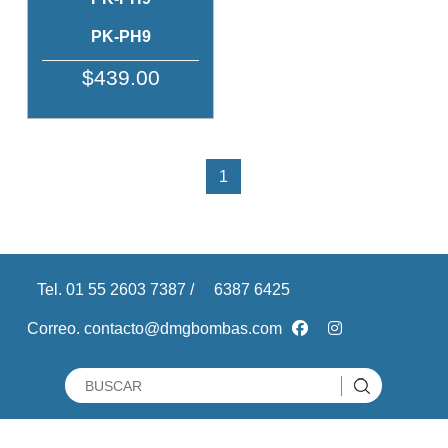
PK-PH9
$439.00
1
Tel. 01 55 2603 7387 /
6387 6425
Correo. contacto@dmgbombas.com