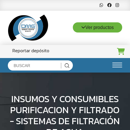
Ver productos
Reportar depósito
Inicio
Productos
INSUMOS Y CONSUMIBLES
Servicios
PURIFICACION Y FILTRADO
Ventajas
- SISTEMAS DE FILTRACIÓN
DMG Bombas