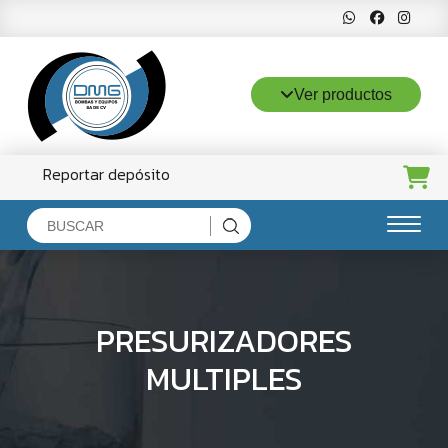
Ver productos
Reportar depósito
Inicio
Productos
PRESURIZADORES
Servicios
MULTIPLES
Ventajas
DMG Bombas